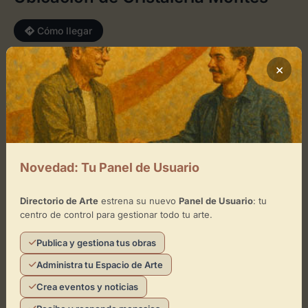
Cómo llegar
×
+
−
×
Cristalería Montes
Novedad: Tu Panel de Usuario
Toca el mapa para interactuar
Activar Mapa
Directorio de Arte
estrena su nuevo
Panel de Usuario
: tu
centro de control para gestionar todo tu arte.
Publica y gestiona tus obras
Administra tu Espacio de Arte
Crea eventos y noticias