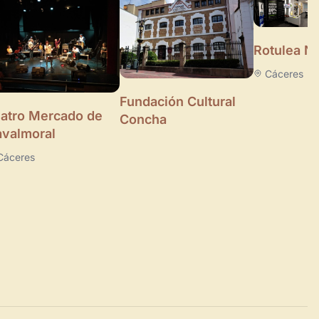
Rotulea N
Cáceres
Fundación Cultural
atro Mercado de
Concha
valmoral
Cáceres