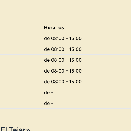
Horarios
de 08:00 - 15:00
de 08:00 - 15:00
Novedad: Tu Panel 
de 08:00 - 15:00
de 08:00 - 15:00
Directorio de Arte
estrena su n
de 08:00 - 15:00
centro de control para gestionar 
de -
Publica y gestiona tus obras
de -
Administra tu Espacio de Arte
Recibe y responde mensajes
Sigue las visitas de tus obras
El Tejar»