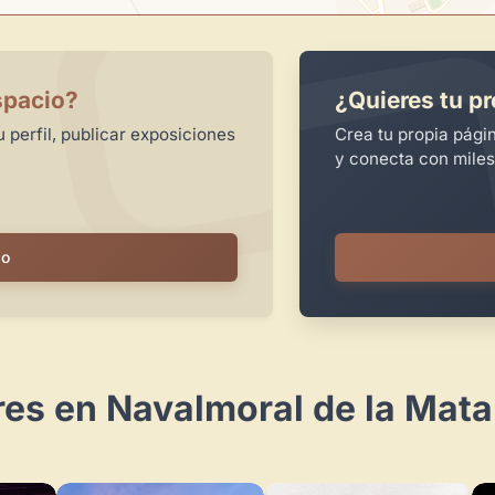
spacio?
¿Quieres tu pr
 perfil, publicar exposiciones
Crea tu propia pági
y conecta con miles
io
res en Navalmoral de la Mata