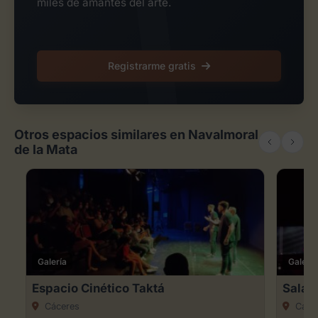
miles de amantes del arte.
Registrarme gratis
Otros espacios similares en Navalmoral
de la Mata
Galería
Galería
Espacio Cinético Taktá
Sala 
Cáceres
Cáce