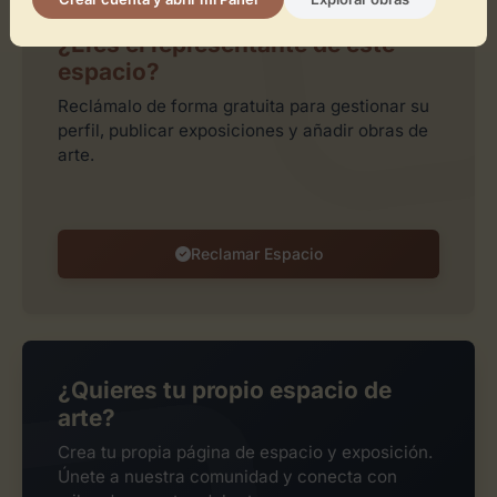
¿Eres el representante de este
espacio?
Reclámalo de forma gratuita para gestionar su
perfil, publicar exposiciones y añadir obras de
arte.
Reclamar Espacio
¿Quieres tu propio espacio de
arte?
Crea tu propia página de espacio y exposición.
Únete a nuestra comunidad y conecta con