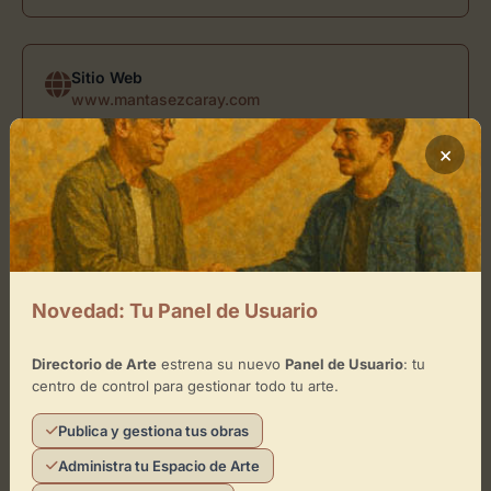
Sitio Web
www.mantasezcaray.com
×
Ubicación de Mantas Ezcaray-
Tienda
Cómo llegar
Novedad: Tu Panel de Usuario
+
Directorio de Arte
estrena su nuevo
Panel de Usuario
: tu
−
centro de control para gestionar todo tu arte.
×
Publica y gestiona tus obras
Mantas Ezcaray- Tienda
Administra tu Espacio de Arte