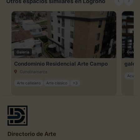
Otros espacios similares en Logroño
Galería
Galería
Condominio Residencial Arte Campo
galeri
Cundinamarca
Acuare
Arte callejero
Arte clásico
+3
Directorio de Arte