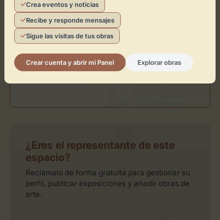
Toca el mapa para interactuar
Crea eventos y noticias
Recibe y responde mensajes
Activar Mapa
Sigue las visitas de tus obras
Crear cuenta y abrir mi Panel
Explorar obras
Leaflet
| ©
OpenStreetMap
contributors
¿Eres el representante de este
espacio?
Reclámalo de forma gratuita para gestionar su
perfil, publicar exposiciones y añadir obras de
arte.