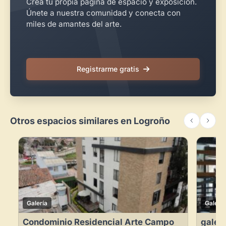
Crea tu propia página de espacio y exposición.
Únete a nuestra comunidad y conecta con
miles de amantes del arte.
Registrarme gratis
Otros espacios similares en Logroño
Galería
Galería
Condominio Residencial Arte Campo
galeri