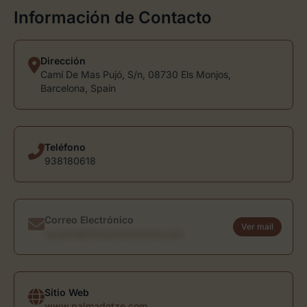
Información de Contacto
Dirección
Camí De Mas Pujó, S/n, 08730 Els Monjos,
Barcelona, Spain
Teléfono
938180618
Correo Electrónico
Ver mail
usuario@directoriodearte.com
Sitio Web
www.palmadotze.com