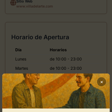
Sitio Web
www.villadelarte.com
Horario de Apertura
Día
Horarios
Lunes
de 10:00 - 23:00
Martes
de 10:00 - 23:00
Jueves
de 10:00 - 23:00
×
Viernes
de 10:00 - 23:00
Domingo
de 10:00 - 23:00