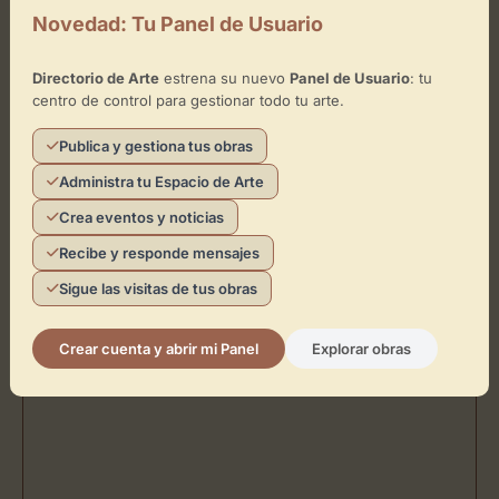
Novedad: Tu Panel de Usuario
Ubicación de Villa del Arte
Galleries Barcelona (at Mandarin
Directorio de Arte
estrena su nuevo
Panel de Usuario
: tu
Oriental)
centro de control para gestionar todo tu arte.
Publica y gestiona tus obras
Cómo llegar
Administra tu Espacio de Arte
Crea eventos y noticias
Recibe y responde mensajes
Sigue las visitas de tus obras
Crear cuenta y abrir mi Panel
Explorar obras