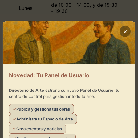
de 10:00 - 14:00, y de 15:30
Lunes
- 19:30
de 10:00 - 14:00, y de 15:30
Martes
- 19:30
×
de 10:00 - 14:00, y de 15:30
Miércoles
- 19:30
Jueves
de 10:00 - 14:00
de 10:00 - 14:00, y de 15:30
Viernes
- 19:30
Novedad: Tu Panel de Usuario
Sábado
de 11:00 - 14:00
Directorio de Arte
estrena su nuevo
Panel de Usuario
: tu
centro de control para gestionar todo tu arte.
Domingo
Publica y gestiona tus obras
Administra tu Espacio de Arte
Ubicación de Mayoral Gallery
Crea eventos y noticias