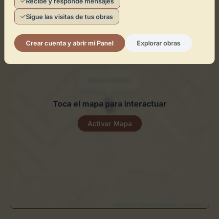
Recibe y responde mensajes
Cómo llegar
Sigue las visitas de tus obras
+
Crear cuenta y abrir mi Panel
Explorar obras
−
×
Mayoral Gallery
Toca el mapa para interactuar
Activar Mapa
Leaflet
| ©
OpenStreetMap
contributors