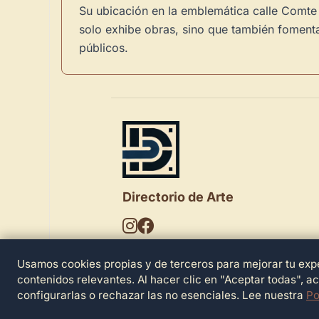
Su ubicación en la emblemática calle Comte d
solo exhibe obras, sino que también fomenta 
públicos.
Directorio de Arte
Usamos cookies propias y de terceros para mejorar tu expe
© 2026 Directorio de Arte. Todos los der
reservados.
contenidos relevantes. Al hacer clic en "Aceptar todas", a
configurarlas o rechazar las no esenciales. Lee nuestra
Po