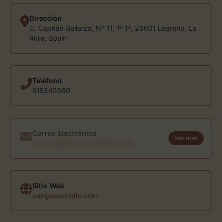
Dirección
C. Capitán Gallarza, Nº 11, 1º 1ª, 26001 Logroño, La
Rioja, Spain
Teléfono
615340390
Correo Electrónico
Ver mail
usuario@directoriodearte.com
Sitio Web
pangeaestudio.com