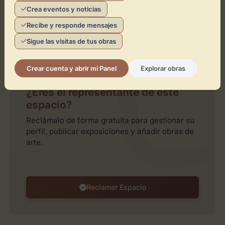
Crea eventos y noticias
Recibe y responde mensajes
Sigue las visitas de tus obras
Leaflet
| ©
OpenStreetMap
contributors
Crear cuenta y abrir mi Panel
Explorar obras
¿Eres el representante de este
espacio?
Reclámalo de forma gratuita para gestionar su
perfil, publicar exposiciones y añadir obras de
arte.
Reclamar Espacio