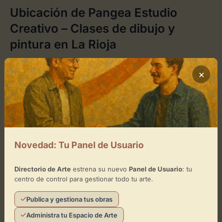
Ubicación de Pangea Estudio
Creativo – Clases de dibujo y
pintura en La Rioja
Cómo llegar
×
+
−
×
Pangea Estudio Creativo – Clases de dibujo y pintura
en La Rioja
Novedad: Tu Panel de Usuario
Toca el mapa para interactuar
Directorio de Arte
estrena su nuevo
Panel de Usuario
: tu
centro de control para gestionar todo tu arte.
Activar Mapa
Publica y gestiona tus obras
Administra tu Espacio de Arte