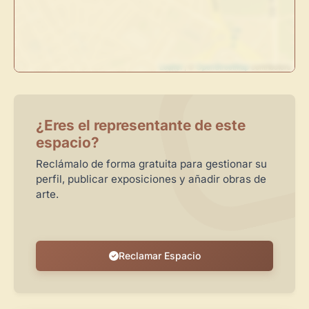
Publica y gestiona tus obras
Administra tu Espacio de Arte
Crea eventos y noticias
Leaflet
| ©
OpenStreetMap
contributors
Recibe y responde mensajes
Sigue las visitas de tus obras
¿Eres el representante de este
Crear cuenta y abrir mi Panel
Explorar obras
espacio?
Reclámalo de forma gratuita para gestionar su
perfil, publicar exposiciones y añadir obras de
arte.
Reclamar Espacio