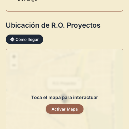
Ubicación de R.O. Proyectos
Cómo llegar
+
×
−
×
R.O. Proyectos
Toca el mapa para interactuar
Novedad: Tu Panel de Usuario
Activar Mapa
Directorio de Arte
estrena su nuevo
Panel de Usuario
: tu
centro de control para gestionar todo tu arte.