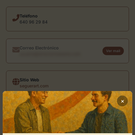
Teléfono
640 96 29 84
Correo Electrónico
Ver mail
usuario@directoriodearte.com
Sitio Web
seguerart.com
×
Ubicación de Seguerart
Cómo llegar