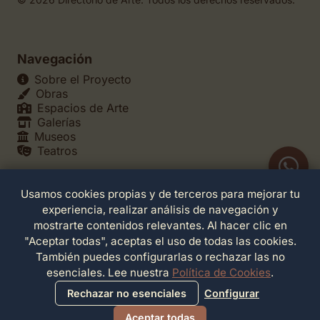
Navegación
Sobre el Proyecto
Obras
Espacios de Arte
Galerías
Museos
Teatros
Usamos cookies propias y de terceros para mejorar tu
Legales
experiencia, realizar análisis de navegación y
Política de Privacidad
mostrarte contenidos relevantes. Al hacer clic en
Política de Cookies
"Aceptar todas", aceptas el uso de todas las cookies.
Configuración de Cookies
También puedes configurarlas o rechazar las no
Términos de Servicio
esenciales. Lee nuestra
Política de Cookies
.
Contacto
Rechazar no esenciales
Configurar
Aceptar todas