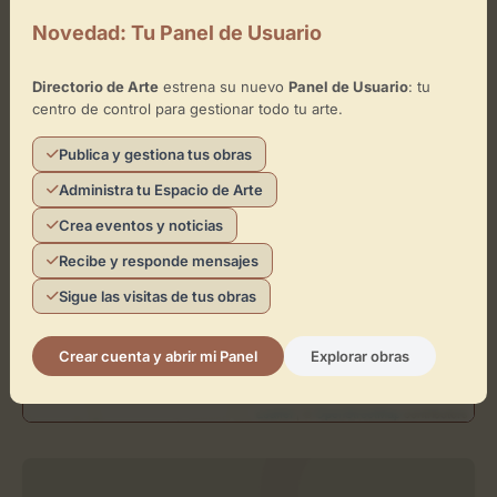
+
Novedad: Tu Panel de Usuario
−
Directorio de Arte
estrena su nuevo
Panel de Usuario
: tu
centro de control para gestionar todo tu arte.
×
Seguerart
Publica y gestiona tus obras
Toca el mapa para interactuar
Administra tu Espacio de Arte
Crea eventos y noticias
Activar Mapa
Recibe y responde mensajes
Sigue las visitas de tus obras
Crear cuenta y abrir mi Panel
Explorar obras
Leaflet
| ©
OpenStreetMap
contributors