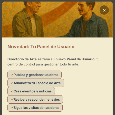
−
×
×
Sitio arqueológico del Alcázar de Nájera
Toca el mapa para interactuar
Activar Mapa
Novedad: Tu Panel de Usuario
Directorio de Arte
estrena su nuevo
Panel de Usuario
: tu
centro de control para gestionar todo tu arte.
Publica y gestiona tus obras
Administra tu Espacio de Arte
Leaflet
| ©
OpenStreetMap
contributors
Crea eventos y noticias
Recibe y responde mensajes
¿Eres el representante de este
Sigue las visitas de tus obras
espacio?