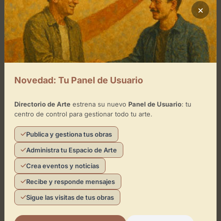
×
×
Studio Trece Tattoo
Toca el mapa para interactuar
Activar Mapa
Novedad: Tu Panel de Usuario
Directorio de Arte
estrena su nuevo
Panel de Usuario
: tu
centro de control para gestionar todo tu arte.
Publica y gestiona tus obras
Leaflet
| ©
OpenStreetMap
contributors
Administra tu Espacio de Arte
Crea eventos y noticias
Recibe y responde mensajes
¿Eres el representante de este
Sigue las visitas de tus obras
espacio?
Reclámalo de forma gratuita para gestionar su