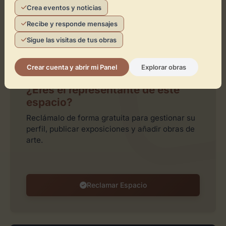
Crea eventos y noticias
Recibe y responde mensajes
Sigue las visitas de tus obras
Leaflet
| ©
OpenStreetMap
contributors
Crear cuenta y abrir mi Panel
Explorar obras
¿Eres el representante de este
espacio?
Reclámalo de forma gratuita para gestionar su
perfil, publicar exposiciones y añadir obras de
arte.
Reclamar Espacio