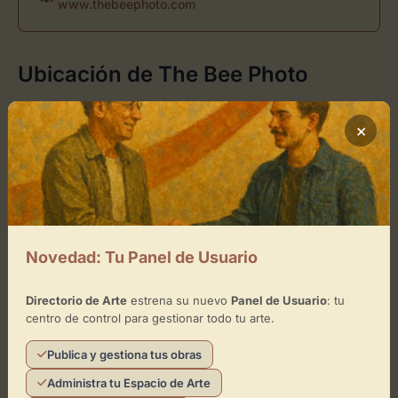
www.thebeephoto.com
Ubicación de The Bee Photo
Cómo llegar
×
+
−
×
The Bee Photo
Novedad: Tu Panel de Usuario
Toca el mapa para interactuar
Directorio de Arte
estrena su nuevo
Panel de Usuario
: tu
centro de control para gestionar todo tu arte.
Activar Mapa
Publica y gestiona tus obras
Administra tu Espacio de Arte