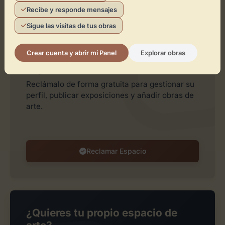
Recibe y responde mensajes
Leaflet
| ©
OpenStreetMap
contributors
Sigue las visitas de tus obras
Crear cuenta y abrir mi Panel
Explorar obras
¿Eres el representante de este
espacio?
Reclámalo de forma gratuita para gestionar su
perfil, publicar exposiciones y añadir obras de
arte.
Reclamar Espacio
¿Quieres tu propio espacio de