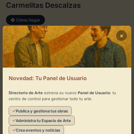
Carmelitas Descalzas
Cómo llegar
×
+
−
×
Convento-Museo Carmelitas Descalzas
Novedad: Tu Panel de Usuario
Toca el mapa para interactuar
Activar Mapa
Directorio de Arte
estrena su nuevo
Panel de Usuario
: tu
centro de control para gestionar todo tu arte.
Publica y gestiona tus obras
Administra tu Espacio de Arte
Crea eventos y noticias