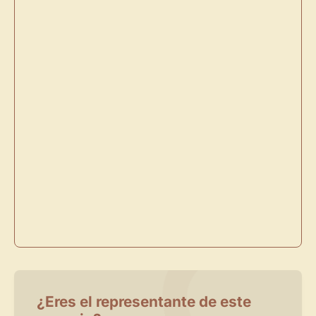
Directorio de Arte
estrena su nuevo
Panel de Usuario
: tu
centro de control para gestionar todo tu arte.
Publica y gestiona tus obras
Administra tu Espacio de Arte
Crea eventos y noticias
Recibe y responde mensajes
Sigue las visitas de tus obras
Crear cuenta y abrir mi Panel
Explorar obras
¿Eres el representante de este