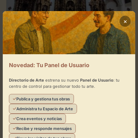
Museo
×
Iglesia de Santiago: Museo Sacro
Salamanca
Arte antiguo
Arte local
+3
Novedad: Tu Panel de Usuario
Directorio de Arte
estrena su nuevo
Panel de Usuario
: tu
centro de control para gestionar todo tu arte.
Museo
Publica y gestiona tus obras
Graffiti ruta de arte mural
Administra tu Espacio de Arte
Salamanca
Crea eventos y noticias
Arte callejero
Arte contemporáneo
+3
Recibe y responde mensajes