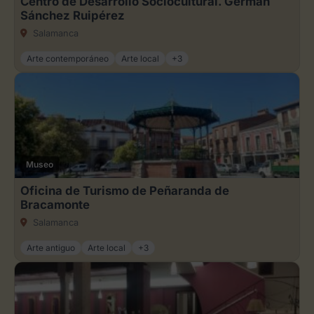
Centro de Desarrollo Sociocultural. Germán
Sánchez Ruipérez
Salamanca
Arte contemporáneo
Arte local
+3
Museo
Oficina de Turismo de Peñaranda de
Bracamonte
Salamanca
Arte antiguo
Arte local
+3