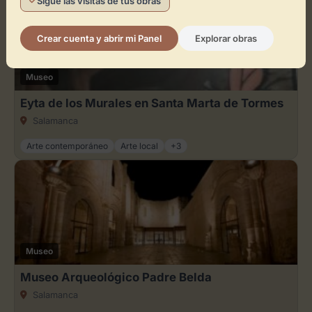
Sigue las visitas de tus obras
Crear cuenta y abrir mi Panel
Explorar obras
Museo
Eyta de los Murales en Santa Marta de Tormes
Salamanca
Arte contemporáneo
Arte local
+3
Museo
Museo Arqueológico Padre Belda
Salamanca