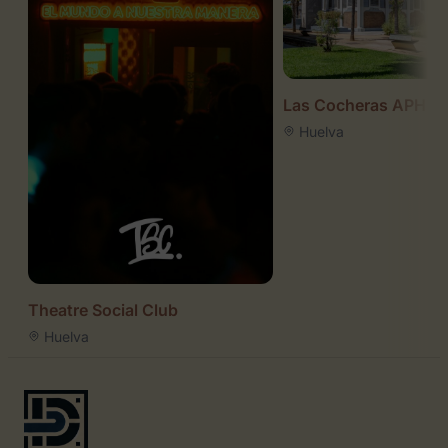
Las Cocheras APH
Huelva
Theatre Social Club
Huelva