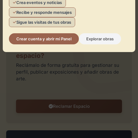
Crea eventos y noticias
Recibe y responde mensajes
Leaflet
| ©
OpenStreetMap
contributors
Sigue las visitas de tus obras
Crear cuenta y abrir mi Panel
Explorar obras
¿Eres el representante de este
espacio?
Reclámalo de forma gratuita para gestionar su
perfil, publicar exposiciones y añadir obras de
arte.
Reclamar Espacio