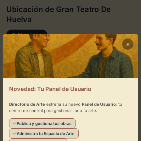
Ubicación de Gran Teatro De
Huelva
Cómo llegar
×
+
−
×
Gran Teatro De Huelva
Novedad: Tu Panel de Usuario
Toca el mapa para interactuar
Directorio de Arte
estrena su nuevo
Panel de Usuario
: tu
centro de control para gestionar todo tu arte.
Activar Mapa
Publica y gestiona tus obras
Administra tu Espacio de Arte