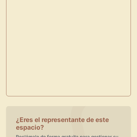
×
Novedad: Tu Panel de Usuario
Directorio de Arte
estrena su nuevo
Panel de Usuario
: tu
centro de control para gestionar todo tu arte.
Publica y gestiona tus obras
Administra tu Espacio de Arte
Crea eventos y noticias
Recibe y responde mensajes
¿Eres el representante de este
Sigue las visitas de tus obras
espacio?
Reclámalo de forma gratuita para gestionar su