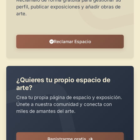
Crear cuenta y abrir mi Panel
Explorar obras
perfil, publicar exposiciones y añadir obras de
arte.
Reclamar Espacio
¿Quieres tu propio espacio de
arte?
Crea tu propia página de espacio y exposición.
Únete a nuestra comunidad y conecta con
miles de amantes del arte.
Registrarme gratis