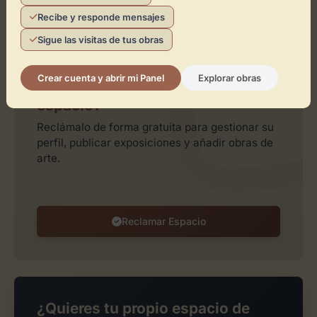
Recibe y responde mensajes
Leaflet
| ©
OpenStreetMap
contributors
Sigue las visitas de tus obras
Crear cuenta y abrir mi Panel
Explorar obras
¿Eres el representante de este
espacio?
Reclámalo de forma gratuita para gestionar su
perfil, publicar exposiciones y añadir obras de
arte.
Reclamar Espacio
¿Quieres tu propio espacio de