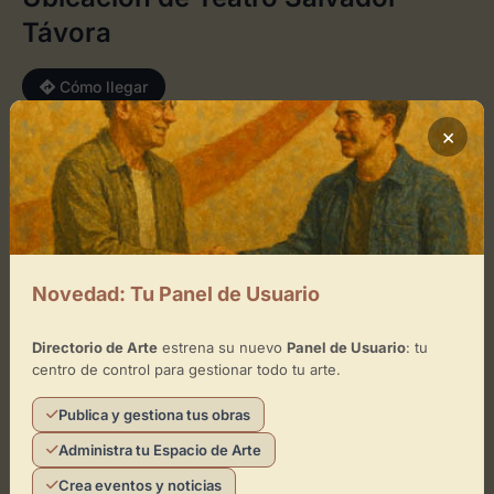
Távora
Cómo llegar
×
+
−
×
Teatro Salvador Távora
Novedad: Tu Panel de Usuario
Toca el mapa para interactuar
Directorio de Arte
estrena su nuevo
Panel de Usuario
: tu
Activar Mapa
centro de control para gestionar todo tu arte.
Publica y gestiona tus obras
Administra tu Espacio de Arte
Crea eventos y noticias