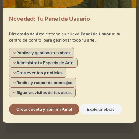
Novedad: Tu Panel de Usuario
Leaflet
| ©
OpenStreetMap
contributors
Directorio de Arte
estrena su nuevo
Panel de Usuario
: tu
centro de control para gestionar todo tu arte.
Publica y gestiona tus obras
¿Eres el representante de este
Administra tu Espacio de Arte
espacio?
Crea eventos y noticias
Reclámalo de forma gratuita para gestionar su
perfil, publicar exposiciones y añadir obras de
Recibe y responde mensajes
arte.
Sigue las visitas de tus obras
Crear cuenta y abrir mi Panel
Explorar obras
Reclamar Espacio