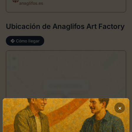
anaglifos.es
Ubicación de Anaglifos Art Factory
Cómo llegar
+
−
×
Anaglifos Art Factory
Toca el mapa para interactuar
×
Activar Mapa