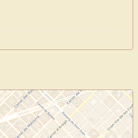
×
de Usuario
uevo
Panel de Usuario
: tu
todo tu arte.
Crea eventos y noticias
Explorar obras