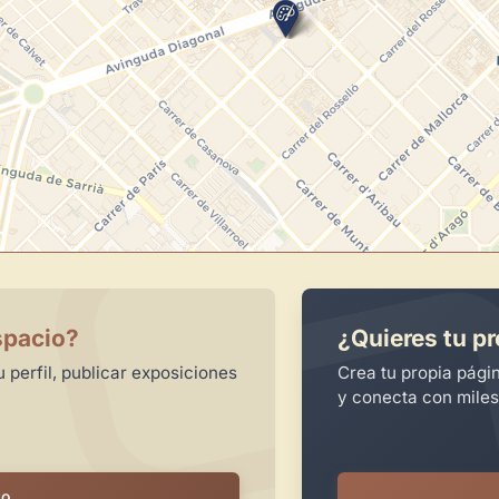
spacio?
¿Quieres tu pr
 perfil, publicar exposiciones
Crea tu propia pági
y conecta con miles
io