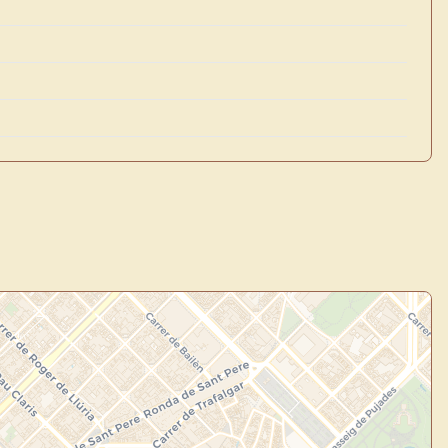
×
de Usuario
uevo
Panel de Usuario
: tu
todo tu arte.
Crea eventos y noticias
Explorar obras