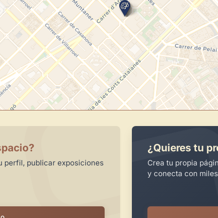
spacio?
¿Quieres tu pr
 perfil, publicar exposiciones
Crea tu propia pági
y conecta con miles
io