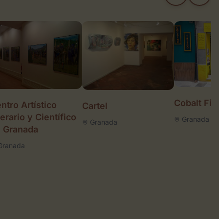
Cobalt Fin
ntro Artístico
Cartel
terario y Científico
Granada
Granada
 Granada
Granada