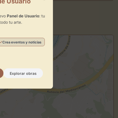
de Usuario
uevo
Panel de Usuario
: tu
todo tu arte.
Crea eventos y noticias
Explorar obras