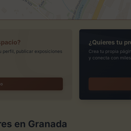
spacio?
¿Quieres tu pr
 perfil, publicar exposiciones
Crea tu propia pági
y conecta con miles
io
res en Granada