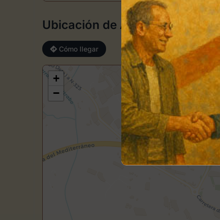
Ubicación de Artepeazos
Cómo llegar
+
−