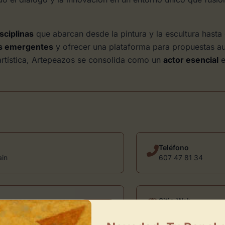
sciplinas
que abarcan desde la pintura y la escultura hasta e
os emergentes
y ofrecer una plataforma para propuestas a
 artística, Artepeazos se consolida como un
actor esencial
e
Teléfono
ain
607 47 81 34
Sitio Web
Ver mail
artepeazos.com