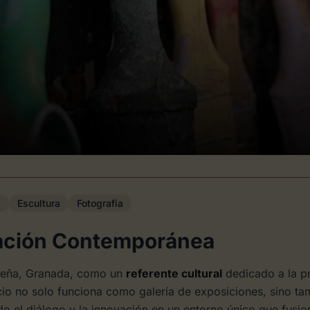
a
Escultura
Fotografía
eación Contemporánea
breña, Granada, como un
referente cultural
dedicado a la p
cio no solo funciona como galería de exposiciones, sino 
o el diálogo y la innovación en un entorno único que fusiona