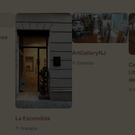
eso
ArtGalleryNJ
Granada
Ce
Li
de
La Escondida
Granada