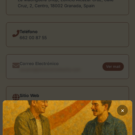
Cruz, 2, Centro, 18002 Granada, Spain
Teléfono
662 00 87 55
Correo Electrónico
Ver mail
usuario@directoriodearte.com
Sitio Web
lamadriguerashop.com
×
Ubicación de La Madriguera Shop