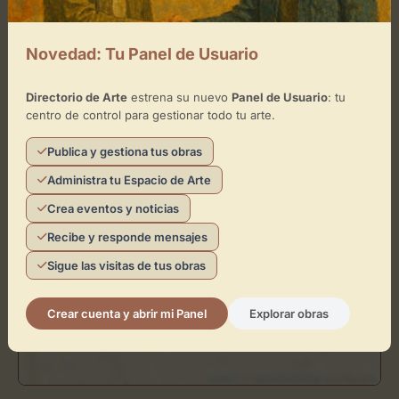
Cómo llegar
Novedad: Tu Panel de Usuario
+
−
Directorio de Arte
estrena su nuevo
Panel de Usuario
: tu
centro de control para gestionar todo tu arte.
×
La Madriguera Shop
Publica y gestiona tus obras
Administra tu Espacio de Arte
Toca el mapa para interactuar
Crea eventos y noticias
Activar Mapa
Recibe y responde mensajes
Sigue las visitas de tus obras
Crear cuenta y abrir mi Panel
Explorar obras
Leaflet
| ©
OpenStreetMap
contributors