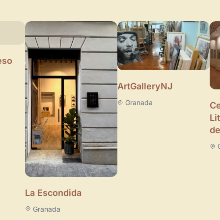
eso
ArtGalleryNJ
Granada
Ce
Li
de
La Escondida
Granada