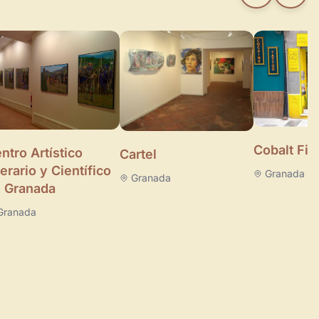
Cobalt Fin
ntro Artístico
Cartel
terario y Científico
Granada
Granada
 Granada
Granada