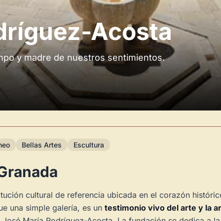
dríguez-Acosta
empo y madre de nuestros sentimientos.
neo
Bellas Artes
Escultura
 Granada
itución cultural de referencia ubicada en el corazón histó
ue una simple galería, es un
testimonio vivo del arte y la a
or José María Rodríguez-Acosta. La fundación se dedica a l