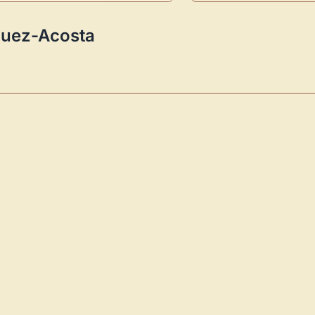
Novedad: Tu Panel 
guez-Acosta
Directorio de Arte
estrena su n
centro de control para gestionar 
Publica y gestiona tus obras
Administra tu Espacio de Arte
Recibe y responde mensajes
Sigue las visitas de tus obras
Crear cuenta y abrir mi Panel