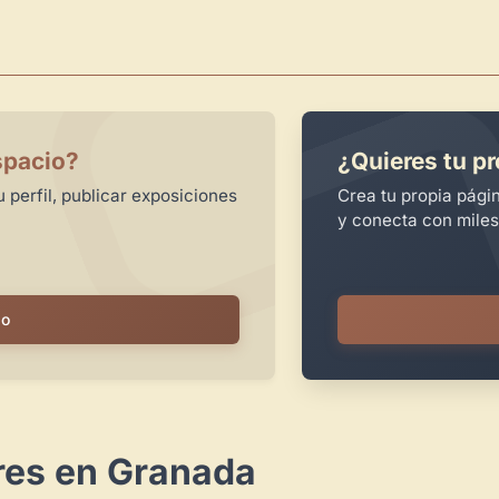
spacio?
¿Quieres tu pr
 perfil, publicar exposiciones
Crea tu propia pági
y conecta con miles
io
res en Granada