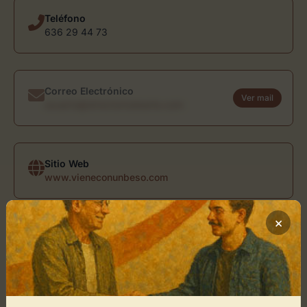
Teléfono
636 29 44 73
Correo Electrónico
Ver mail
usuario@directoriodearte.com
Sitio Web
www.vieneconunbeso.com
×
Ubicación de Viene con un beso
Cómo llegar
+