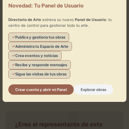
Novedad: Tu Panel de Usuario
−
Directorio de Arte
estrena su nuevo
Panel de Usuario
: tu
×
centro de control para gestionar todo tu arte.
Viene con un beso
Publica y gestiona tus obras
Toca el mapa para interactuar
Administra tu Espacio de Arte
Activar Mapa
Crea eventos y noticias
Recibe y responde mensajes
Sigue las visitas de tus obras
Crear cuenta y abrir mi Panel
Explorar obras
Leaflet
| ©
OpenStreetMap
contributors
¿Eres el representante de este