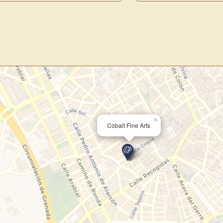
centro de control para gestionar 
Publica y gestiona tus obras
Administra tu Espacio de Arte
Recibe y responde mensajes
Sigue las visitas de tus obras
Crear cuenta y abrir mi Panel
×
Cobalt Fine Arts