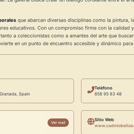
porales
que abarcan diversas disciplinas como la pintura, l
alleres educativos. Con un compromiso firme con la calidad y
do tanto a coleccionistas como a amantes del arte que busca
vierte en un punto de encuentro accesible y dinámico para l
Teléfono
 Granada, Spain
858 95 83 48
Novedad: Tu Panel 
Sitio Web
Ver mail
www.cadmiobellasa
Directorio de Arte
estrena su n