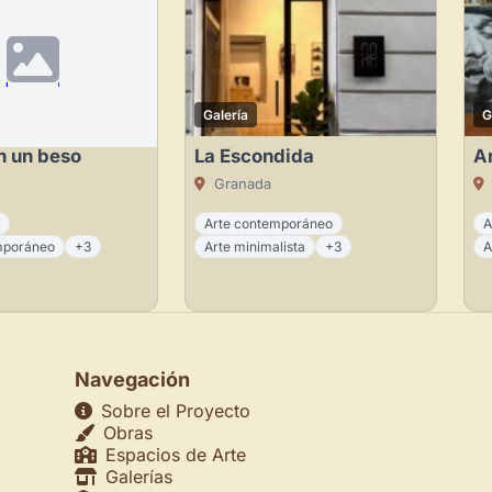
Galería
G
n un beso
La Escondida
A
Granada
o
Arte contemporáneo
A
mporáneo
+3
Arte minimalista
+3
A
Navegación
Sobre el Proyecto
Obras
Espacios de Arte
Galerías