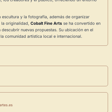
a escultura y la fotografía, además de organizar
 la originalidad,
Cobalt Fine Arts
se ha convertido en
n descubrir nuevas propuestas. Su ubicación en el
a comunidad artística local e internacional.
×
de Usuario
rtes.es
uevo
Panel de Usuario
: tu