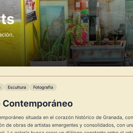
rts
ación.
a
Escultura
Fotografía
te Contemporáneo
temporáneo situada en el corazón histórico de Granada, con
ón de obras de artistas emergentes y consolidados, con un
al. La galería busca crear un diálogo constante entre el art