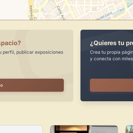
spacio?
¿Quieres tu pr
 perfil, publicar exposiciones
Crea tu propia pági
y conecta con miles
io