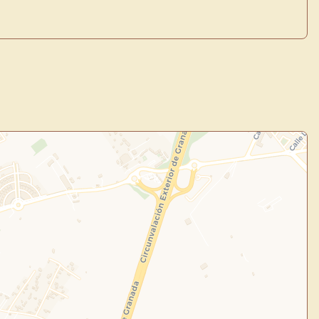
×
de Usuario
uevo
Panel de Usuario
: tu
todo tu arte.
Crea eventos y noticias
Explorar obras