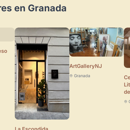
res en Granada
eso
ArtGalleryNJ
Granada
Ce
Li
de
La Escondida