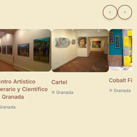
Cobalt Fin
ntro Artístico
Cartel
terario y Científico
Granada
Granada
 Granada
Granada