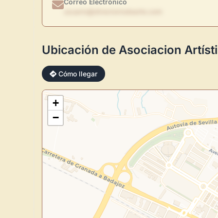
Correo Electrónico
usuario@directoriodearte.com
Ubicación de Asociacion Artísti
Cómo llegar
+
−