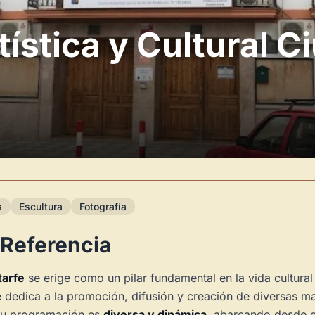
ística y Cultural C
s
Escultura
Fotografía
 Referencia
tarfe
se erige como un pilar fundamental en la vida cultural
e dedica a la promoción, difusión y creación de diversas ma
 Su programación es
diversa y dinámica
, abarcando desde ex