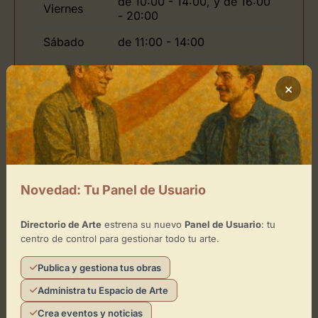
de 10:00 - 14:00, y de 16:00
Viernes
- 20:00
Sábado
de 11:00 - 14:00
×
Ubicación de BCN ESPAI BLANC
Cómo llegar
+
Novedad: Tu Panel de Usuario
−
Directorio de Arte
estrena su nuevo
Panel de Usuario
: tu
centro de control para gestionar todo tu arte.
×
BCN ESPAI BLANC
Publica y gestiona tus obras
Toca el mapa para interactuar
Administra tu Espacio de Arte
Crea eventos y noticias
Activar Mapa