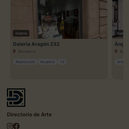
Galería
Galería
Galería Aragón 232
Àngel
Barcelona
Barce
Abstracción
Acuático
+3
Arte ca
Directorio de Arte