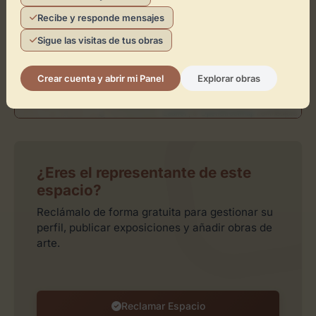
Recibe y responde mensajes
Sigue las visitas de tus obras
Crear cuenta y abrir mi Panel
Explorar obras
Leaflet
| ©
OpenStreetMap
contributors
¿Eres el representante de este
espacio?
Reclámalo de forma gratuita para gestionar su
perfil, publicar exposiciones y añadir obras de
arte.
Reclamar Espacio