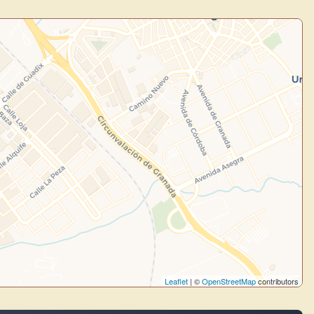
uevo
Panel de Usuario
: tu
todo tu arte.
Crea eventos y noticias
Explorar obras
Leaflet
| ©
OpenStreetMap
contributors