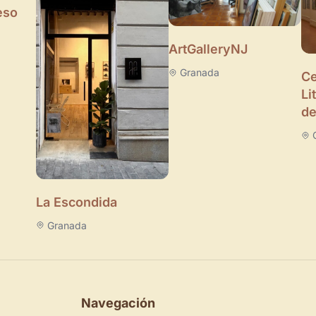
eso
ArtGalleryNJ
Granada
Ce
Li
de
La Escondida
Granada
Navegación