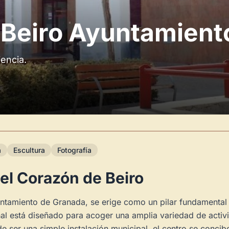
 Beiro Ayuntamient
iencia.
a
Escultura
Fotografía
 el Corazón de Beiro
ntamiento de Granada, se erige como un pilar fundamental pa
nal está diseñado para acoger una amplia variedad de activ
 de ser una simple instalación municipal, el centro se conc