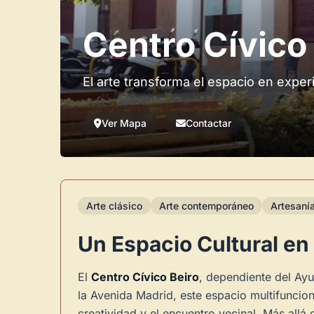
Centro Cívico
El arte transforma el espacio en exper
Ver Mapa
Contactar
Arte clásico
Arte contemporáneo
Artesaní
Un Espacio Cultural en
El
Centro Cívico Beiro
, dependiente del Ayu
la Avenida Madrid, este espacio multifuncio
creatividad y el encuentro vecinal. Más allá