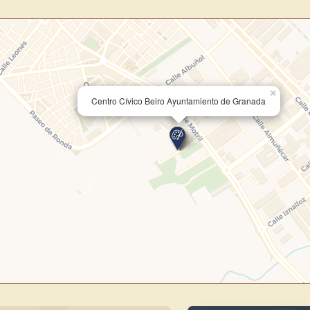
Directorio de Arte
estrena su n
centro de control para gestionar 
Publica y gestiona tus obras
Administra tu Espacio de Arte
×
Recibe y responde mensajes
Centro Cívico Beiro Ayuntamiento de Granada
Sigue las visitas de tus obras
Crear cuenta y abrir mi Panel