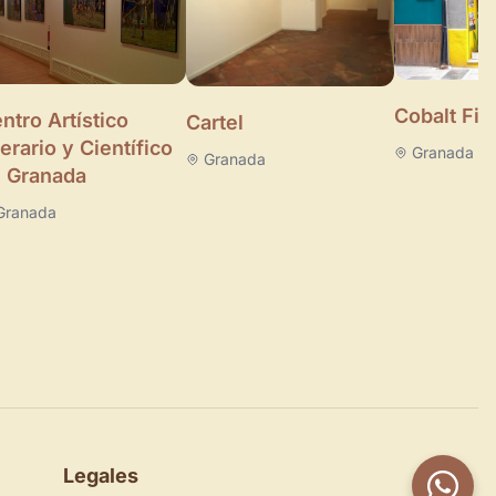
Cobalt Fin
ntro Artístico
Cartel
terario y Científico
Granada
Granada
 Granada
Granada
Legales