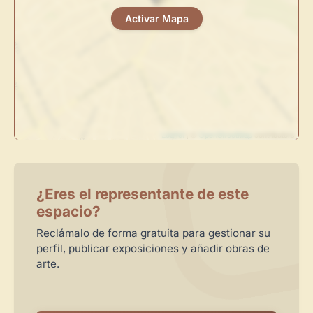
centro de control para gestionar todo tu arte.
Activar Mapa
Publica y gestiona tus obras
Administra tu Espacio de Arte
Crea eventos y noticias
Recibe y responde mensajes
Sigue las visitas de tus obras
Leaflet
| ©
OpenStreetMap
contributors
Crear cuenta y abrir mi Panel
Explorar obras
¿Eres el representante de este
espacio?
Reclámalo de forma gratuita para gestionar su
perfil, publicar exposiciones y añadir obras de
arte.