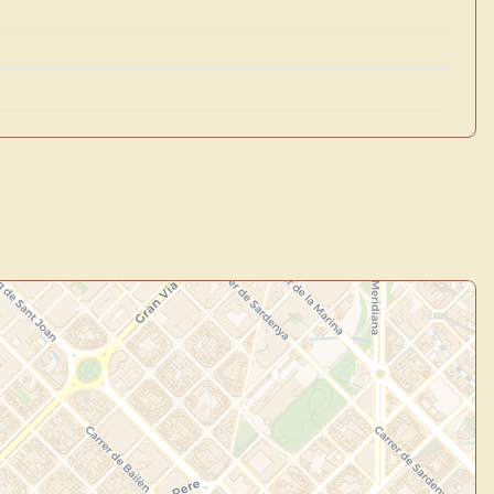
×
de Usuario
uevo
Panel de Usuario
: tu
todo tu arte.
Crea eventos y noticias
Explorar obras