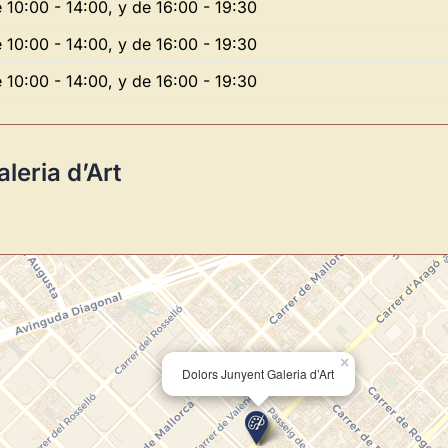
 10:00 - 14:00, y de 16:00 - 19:30
Novedad: Tu Panel 
 10:00 - 14:00, y de 16:00 - 19:30
 10:00 - 14:00, y de 16:00 - 19:30
Directorio de Arte
estrena su n
centro de control para gestionar 
leria d’Art
Publica y gestiona tus obras
Administra tu Espacio de Arte
Recibe y responde mensajes
Sigue las visitas de tus obras
Crear cuenta y abrir mi Panel
×
Dolors Junyent Galeria d’Art