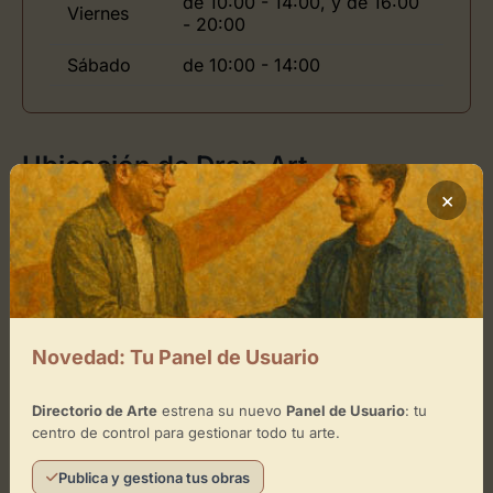
de 10:00 - 14:00, y de 16:00
Viernes
- 20:00
Sábado
de 10:00 - 14:00
Ubicación de Drap-Art
×
Cómo llegar
+
−
Novedad: Tu Panel de Usuario
×
Drap-Art
Directorio de Arte
estrena su nuevo
Panel de Usuario
: tu
centro de control para gestionar todo tu arte.
Toca el mapa para interactuar
Publica y gestiona tus obras
Activar Mapa