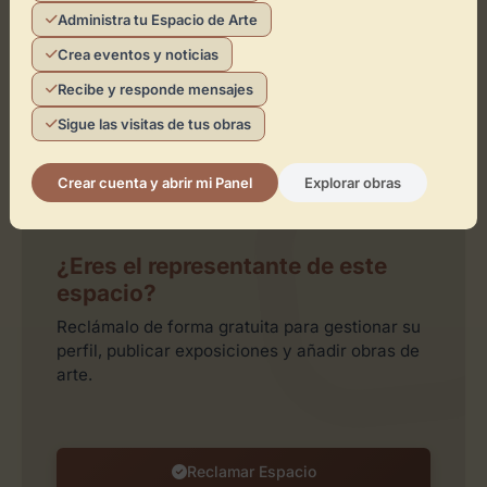
Administra tu Espacio de Arte
Crea eventos y noticias
Recibe y responde mensajes
Sigue las visitas de tus obras
Leaflet
| ©
OpenStreetMap
contributors
Crear cuenta y abrir mi Panel
Explorar obras
¿Eres el representante de este
espacio?
Reclámalo de forma gratuita para gestionar su
perfil, publicar exposiciones y añadir obras de
arte.
Reclamar Espacio