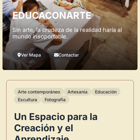
EDUCACONARTE
Sin arte, la crudeza de la realidad haría al
mundo insoportable.
Ver Mapa
Contactar
Arte contemporáneo
Artesanía
Educación
Escultura
Fotografía
Un Espacio para la
Creación y el
Aprendizaje