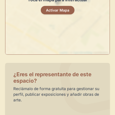
centro de control para gestionar todo tu arte.
Activar Mapa
Publica y gestiona tus obras
Administra tu Espacio de Arte
Crea eventos y noticias
Recibe y responde mensajes
Sigue las visitas de tus obras
Leaflet
| ©
OpenStreetMap
contributors
Crear cuenta y abrir mi Panel
Explorar obras
¿Eres el representante de este
espacio?
Reclámalo de forma gratuita para gestionar su
perfil, publicar exposiciones y añadir obras de
arte.