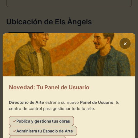
Ubicación de Els Àngels
Cómo llegar
×
+
−
×
Els Àngels
Novedad: Tu Panel de Usuario
Toca el mapa para interactuar
Directorio de Arte
estrena su nuevo
Panel de Usuario
: tu
centro de control para gestionar todo tu arte.
Activar Mapa
Publica y gestiona tus obras
Administra tu Espacio de Arte