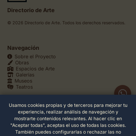
Directorio de Arte
© 2026 Directorio de Arte. Todos los derechos reservados.
Navegación
Sobre el Proyecto
Obras
Espacios de Arte
Galerías
Museos
Teatros
Usamos cookies propias y de terceros para mejorar tu
Legales
experiencia, realizar análisis de navegación y
Política de Privacidad
mostrarte contenidos relevantes. Al hacer clic en
Política de Cookies
"Aceptar todas", aceptas el uso de todas las cookies.
Configuración de Cookies
También puedes configurarlas o rechazar las no
Términos de Servicio