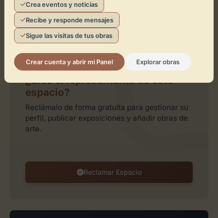
Crea eventos y noticias
Recibe y responde mensajes
Sigue las visitas de tus obras
Leaflet
| ©
OpenStreetMap
contributors
Crear cuenta y abrir mi Panel
Explorar obras
¿Eres el representante de este
espacio?
Reclámalo de forma gratuita para gestionar su
perfil, publicar exposiciones y añadir obras de
arte.
Reclamar Espacio