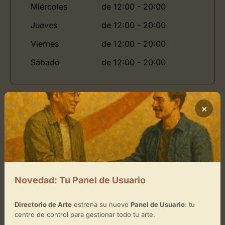
Miércoles
de 12:00 - 20:00
Jueves
de 12:00 - 20:00
Viernes
de 12:00 - 20:00
Sábado
de 12:00 - 20:00
Ubicación de Espacio BCN
×
Cómo llegar
+
−
Novedad: Tu Panel de Usuario
×
Directorio de Arte
estrena su nuevo
Panel de Usuario
: tu
Espacio BCN
centro de control para gestionar todo tu arte.