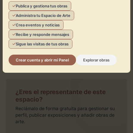
Toca el mapa para interactuar
Publica y gestiona tus obras
Administra tu Espacio de Arte
Activar Mapa
Crea eventos y noticias
Recibe y responde mensajes
Sigue las visitas de tus obras
Crear cuenta y abrir mi Panel
Explorar obras
Leaflet
| ©
OpenStreetMap
contributors
¿Eres el representante de este
espacio?
Reclámalo de forma gratuita para gestionar su
perfil, publicar exposiciones y añadir obras de
arte.