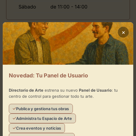
Sábado
de 11:00 - 14:00
×
Ubicación de Esther Montoriol
Cómo llegar
+
Novedad: Tu Panel de Usuario
−
Directorio de Arte
estrena su nuevo
Panel de Usuario
: tu
×
Esther Montoriol
centro de control para gestionar todo tu arte.
Publica y gestiona tus obras
Toca el mapa para interactuar
Administra tu Espacio de Arte
Activar Mapa
Crea eventos y noticias