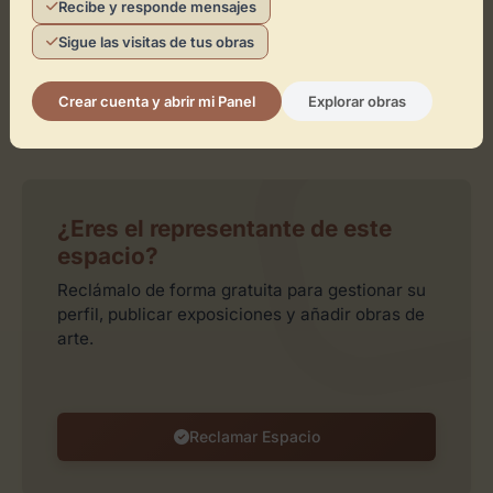
Recibe y responde mensajes
Sigue las visitas de tus obras
Crear cuenta y abrir mi Panel
Explorar obras
Leaflet
| ©
OpenStreetMap
contributors
¿Eres el representante de este
espacio?
Reclámalo de forma gratuita para gestionar su
perfil, publicar exposiciones y añadir obras de
arte.
Reclamar Espacio