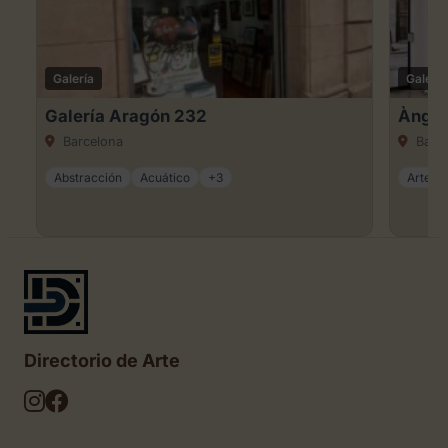
Galería
Galería
Galería Aragón 232
Àngel
Barcelona
Barce
Abstracción
Acuático
+3
Arte ca
Directorio de Arte