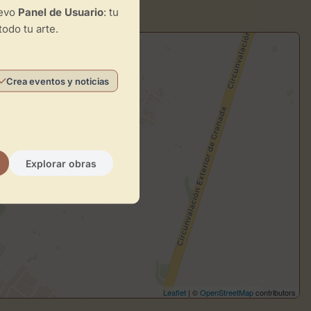
uevo
Panel de Usuario
: tu
todo tu arte.
Crea eventos y noticias
Explorar obras
Leaflet
| ©
OpenStreetMap
contributors