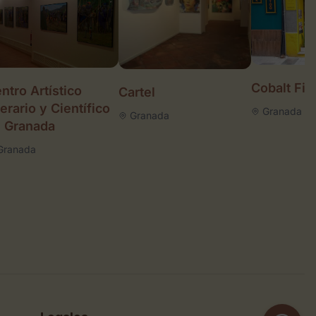
Cobalt Fin
ntro Artístico
Cartel
terario y Científico
Granada
Granada
 Granada
Granada