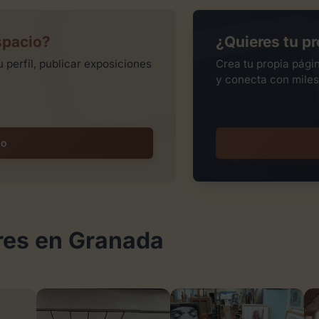
spacio?
¿Quieres tu pr
 perfil, publicar exposiciones
Crea tu propia pági
y conecta con miles
io
res en Granada