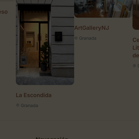
eso
ArtGalleryNJ
Granada
Ce
Li
de
La Escondida
Granada