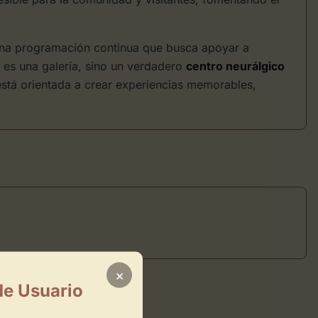
una programación continua que busca apoyar a
 es una galería, sino un verdadero
centro neurálgico
está orientada a crear experiencias memorables,
×
de Usuario