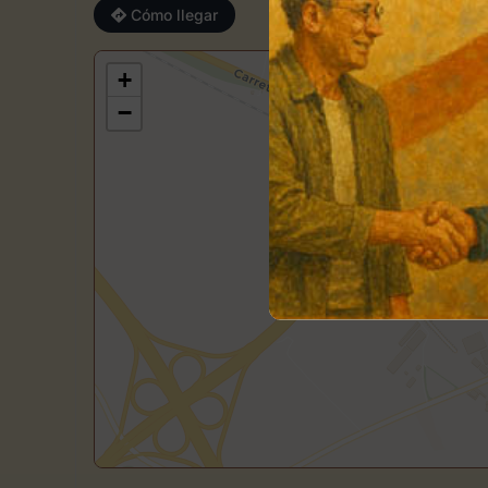
Cómo llegar
+
−