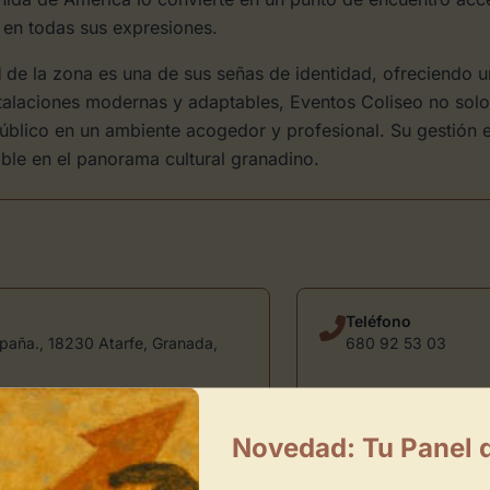
es en todas sus expresiones.
l
de la zona es una de sus señas de identidad, ofreciendo 
talaciones modernas y adaptables, Eventos Coliseo no solo
público en un ambiente acogedor y profesional. Su gestión 
le en el panorama cultural granadino.
Teléfono
paña., 18230 Atarfe, Granada,
680 92 53 03
Novedad: Tu Panel 