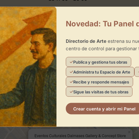
de 11:00 - 20:00
de 11:00 - 20:00
Novedad: Tu Panel 
de 11:00 - 20:00
Directorio de Arte
estrena su n
de 11:00 - 20:00
centro de control para gestionar 
Publica y gestiona tus obras
es Dalmases Gallery & Concept Store
Administra tu Espacio de Arte
Recibe y responde mensajes
Sigue las visitas de tus obras
Crear cuenta y abrir mi Panel
×
Eventos Culturales Dalmases Gallery & Concept Store