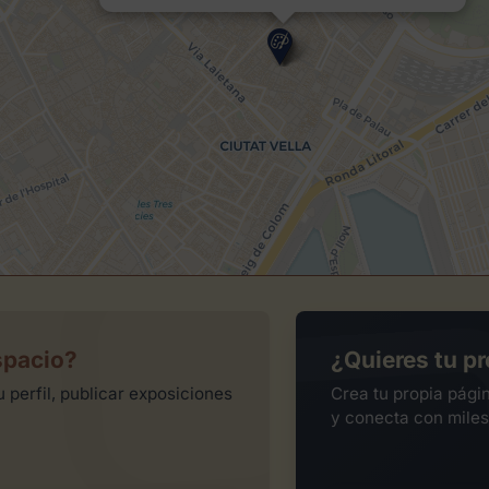
spacio?
¿Quieres tu pr
 perfil, publicar exposiciones
Crea tu propia pági
y conecta con miles