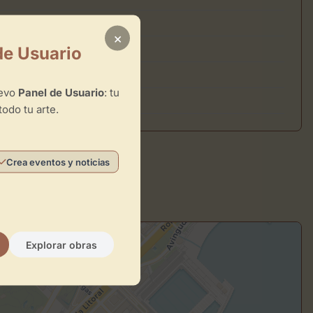
×
de Usuario
uevo
Panel de Usuario
: tu
todo tu arte.
Crea eventos y noticias
Explorar obras