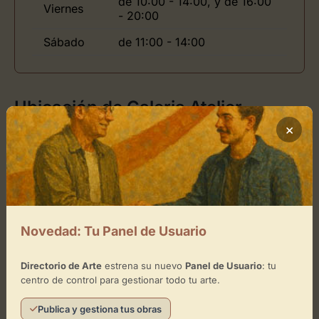
de 10:00 - 14:00, y de 16:00
Viernes
- 20:00
Sábado
de 11:00 - 14:00
Ubicación de Galeria Atelier
×
Cómo llegar
+
−
Novedad: Tu Panel de Usuario
×
Galeria Atelier
Directorio de Arte
estrena su nuevo
Panel de Usuario
: tu
centro de control para gestionar todo tu arte.
Toca el mapa para interactuar
Publica y gestiona tus obras
Activar Mapa