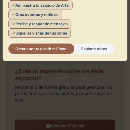
Administra tu Espacio de Arte
Crea eventos y noticias
Recibe y responde mensajes
Sigue las visitas de tus obras
Leaflet
| ©
OpenStreetMap
contributors
Crear cuenta y abrir mi Panel
Explorar obras
¿Eres el representante de este
espacio?
Reclámalo de forma gratuita para gestionar su
perfil, publicar exposiciones y añadir obras de
arte.
Reclamar Espacio