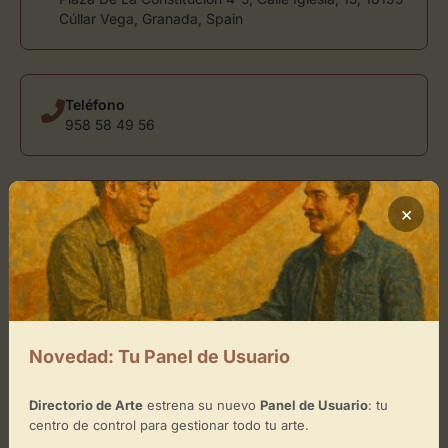
Cúllar Vega, Granada, Spain
Teléfono
958 58 49 56
×
Sitio Web
es-la.facebook.com
Ubicación de Galería Comercial
Fernando
Novedad: Tu Panel de Usuario
Cómo llegar
Directorio de Arte
estrena su nuevo
Panel de Usuario
: tu
centro de control para gestionar todo tu arte.