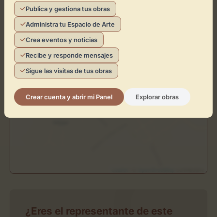
+
Publica y gestiona tus obras
−
Administra tu Espacio de Arte
Crea eventos y noticias
×
Galería Comercial Fernando
Recibe y responde mensajes
Toca el mapa para interactuar
Sigue las visitas de tus obras
Activar Mapa
Crear cuenta y abrir mi Panel
Explorar obras
Leaflet
| ©
OpenStreetMap
contributors
¿Eres el representante de este