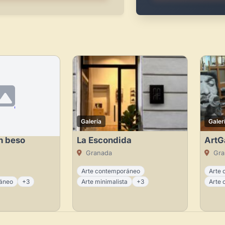
Galería
Galer
n beso
La Escondida
ArtG
Granada
Gra
Arte contemporáneo
Arte 
ráneo
+3
Arte minimalista
+3
Arte