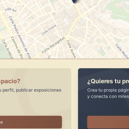
spacio?
¿Quieres tu pr
 perfil, publicar exposiciones
Crea tu propia pági
y conecta con miles
io