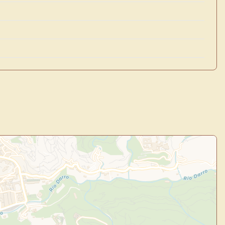
uevo
Panel de Usuario
: tu
todo tu arte.
Crea eventos y noticias
Explorar obras