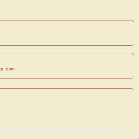
tal.com
×
de Usuario