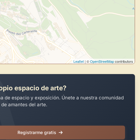
Leaflet
| ©
OpenStreetMap
contributors
opio espacio de arte?
na de espacio y exposición. Únete a nuestra comunidad
 de amantes del arte.
Registrarme gratis