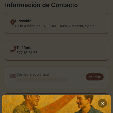
Información de Contacto
Dirección
Calle Alhóndiga, 8, 18800 Baza, Granada, Spain
Teléfono
677 16 31 75
Correo Electrónico
Ver mail
usuario@directoriodearte.com
Sitio Web
×
laibera.com