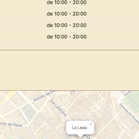
de 10:00 - 20:00
de 10:00 - 20:00
Novedad: Tu Panel 
de 10:00 - 20:00
de 10:00 - 20:00
Directorio de Arte
estrena su n
centro de control para gestionar 
Publica y gestiona tus obras
Administra tu Espacio de Arte
Recibe y responde mensajes
Sigue las visitas de tus obras
Crear cuenta y abrir mi Panel
×
La Lesia