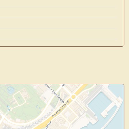
×
de Usuario
uevo
Panel de Usuario
: tu
todo tu arte.
Crea eventos y noticias
Explorar obras