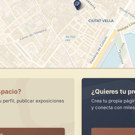
spacio?
¿Quieres tu pr
 perfil, publicar exposiciones
Crea tu propia pági
y conecta con miles
io