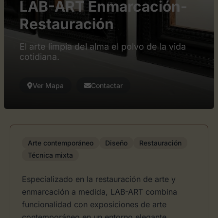
LAB-ART Enmarcación-
Restauración
El arte limpia del alma el polvo de la vida
cotidiana.
Ver Mapa
Contactar
Arte contemporáneo
Diseño
Restauración
Técnica mixta
Especializado en la restauración de arte y
enmarcación a medida, LAB-ART combina
funcionalidad con exposiciones de arte
contemporáneo en un entorno elegante.