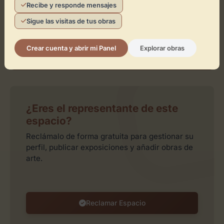
Recibe y responde mensajes
Sigue las visitas de tus obras
Crear cuenta y abrir mi Panel
Explorar obras
Leaflet
| ©
OpenStreetMap
contributors
¿Eres el representante de este
espacio?
Reclámalo de forma gratuita para gestionar su
perfil, publicar exposiciones y añadir obras de
arte.
Reclamar Espacio