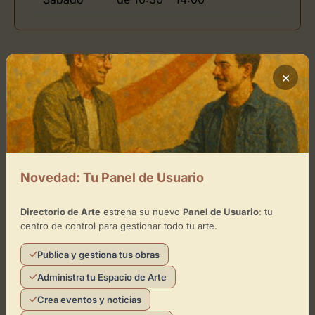
Ubicación de LAB-ART
×
Enmarcación-Restauración
Cómo llegar
+
Novedad: Tu Panel de Usuario
−
Directorio de Arte
estrena su nuevo
Panel de Usuario
: tu
×
centro de control para gestionar todo tu arte.
LAB-ART Enmarcación-Restauración
Publica y gestiona tus obras
Toca el mapa para interactuar
Administra tu Espacio de Arte
Activar Mapa
Crea eventos y noticias