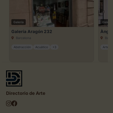
Galería
Galería
Galería Aragón 232
Àngel
Barcelona
Barce
Abstracción
Acuático
+3
Arte ca
Directorio de Arte