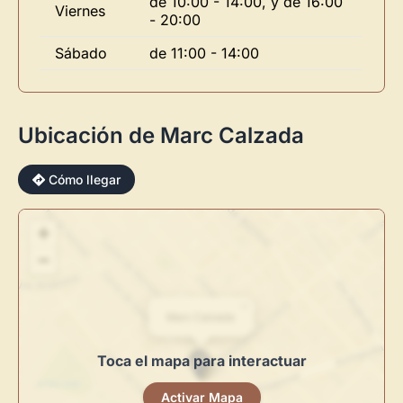
de 10:00 - 14:00, y de 16:00
Viernes
- 20:00
Sábado
de 11:00 - 14:00
Ubicación de Marc Calzada
×
Cómo llegar
+
−
Novedad: Tu Panel de Usuario
×
Marc Calzada
Directorio de Arte
estrena su nuevo
Panel de Usuario
: tu
centro de control para gestionar todo tu arte.
Toca el mapa para interactuar
Publica y gestiona tus obras
Activar Mapa