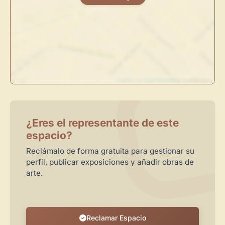
Administra tu Espacio de Arte
Crea eventos y noticias
Recibe y responde mensajes
Sigue las visitas de tus obras
Leaflet
| ©
OpenStreetMap
contributors
Crear cuenta y abrir mi Panel
Explorar obras
¿Eres el representante de este
espacio?
Reclámalo de forma gratuita para gestionar su
perfil, publicar exposiciones y añadir obras de
arte.
Reclamar Espacio