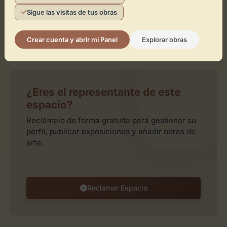
Sigue las visitas de tus obras
Crear cuenta y abrir mi Panel
Explorar obras
Leaflet
| ©
OpenStreetMap
contributors
¿Eres el representante de este
espacio?
Reclámalo de forma gratuita para gestionar su
perfil, publicar exposiciones y añadir obras de
arte.
Reclamar Espacio