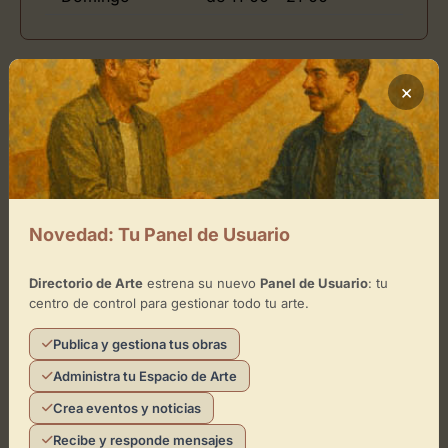
Ubicación de Maxó Carders
×
Cómo llegar
+
−
Novedad: Tu Panel de Usuario
×
Directorio de Arte
estrena su nuevo
Panel de Usuario
: tu
Maxó Carders
centro de control para gestionar todo tu arte.
Toca el mapa para interactuar
Publica y gestiona tus obras
Administra tu Espacio de Arte
Activar Mapa
Crea eventos y noticias
Recibe y responde mensajes