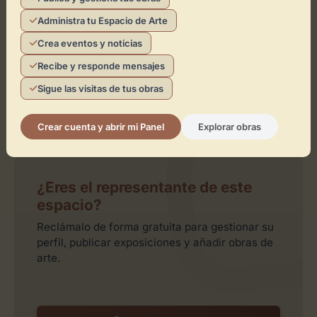
Activar Mapa
Administra tu Espacio de Arte
Crea eventos y noticias
Recibe y responde mensajes
Sigue las visitas de tus obras
Crear cuenta y abrir mi Panel
Explorar obras
Leaflet
| ©
OpenStreetMap
contributors
¿Eres el representante de este
espacio?
Reclámalo de forma gratuita para gestionar su
perfil, publicar exposiciones y añadir obras de
arte.