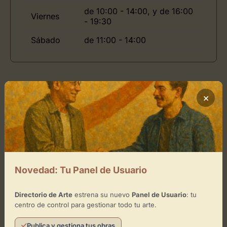
de 10:00 - 14:00, y de 16:00
Viernes
- 19:30
Sábado
de 11:00 - 14:00
Ubicación de Mayoral
×
Cómo llegar
+
−
Novedad: Tu Panel de Usuario
×
Mayoral
Directorio de Arte
estrena su nuevo
Panel de Usuario
: tu
centro de control para gestionar todo tu arte.
Toca el mapa para interactuar
Publica y gestiona tus obras